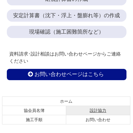
安定計算書
（沈下・浮上・盤膨れ等）
の作成
現場確認（施工困難箇所など）
資料請求･設計相談はお問い合わせページからご連絡
ください
お問い合わせページはこちら
コ
ペ
ン
ー
テ
ジ
ホーム
ン
の
現在のページ
協会員名簿
設計協力
ツ
先
本
頭
施工手順
お問い合わせ
文
へ
の
戻