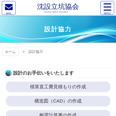
コ
サ
ン
イ
メ
テ
ト
沈設立坑協
ー
ン
メ
ル
ツ
ニ
設計協力
会
本
ュ
文
ー
へ
を
ス
開
キ
設計協力
ホーム
く
ッ
プ
設計のお手伝いをいたします
積算直工費見積もりの作成
構造図（CAD）の作成
耐震計算書の作成