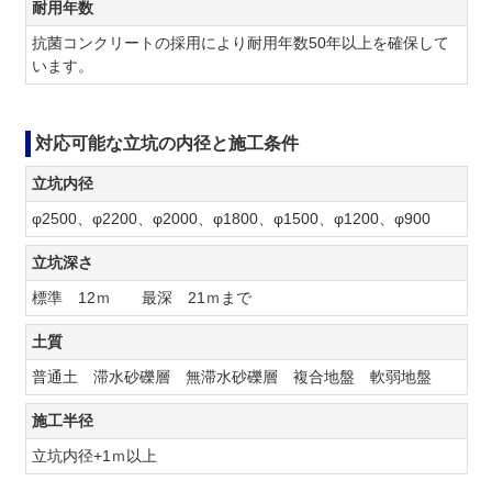
耐用年数
抗菌コンクリートの採用により耐用年数50年以上を確保して
います。
対応可能な立坑の内径と施工条件
立坑内径
φ2500、
φ2200、
φ2000、
φ1800、
φ1500、
φ1200、
φ900
立坑深さ
標準 12ｍ 最深 21ｍまで
土質
普通土
滞水砂礫層
無滞水砂礫層
複合地盤
軟弱地盤
施工半径
立坑内径+1ｍ以上