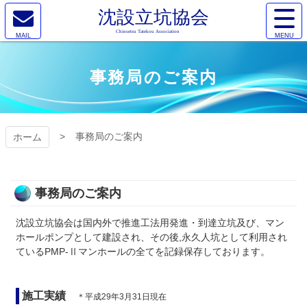
コ
サ
ン
イ
メ
テ
ト
沈設立坑協
ー
ン
メ
ル
ツ
ニ
事務局のご案内
会
本
ュ
文
ー
へ
を
ス
開
キ
事務局のご案内
ホーム
く
ッ
プ
事務局のご案内
沈設立坑協会は国内外で推進工法用発進・到達立坑及び、マン
ホールポンプとして建設され、その後,永久人坑として利用され
ているPMP-Ⅱマンホールの全てを記録保存しております。
施工実績
＊平成29年3月31日現在