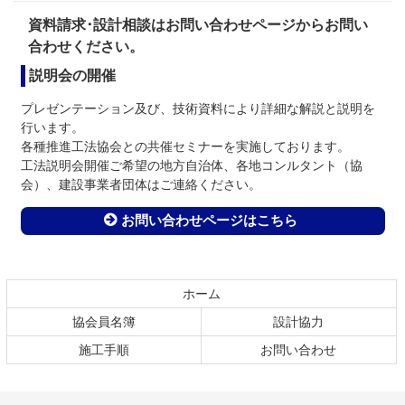
資料請求･設計相談はお問い合わせページからお問い
合わせください。
説明会の開催
プレゼンテーション及び、技術資料により詳細な解説と説明を
行います。
各種推進工法協会との共催セミナーを実施しております。
工法説明会開催ご希望の地方自治体、各地コンルタント（協
会）、建設事業者団体はご連絡ください。
お問い合わせページはこちら
コ
ペ
ン
ー
テ
ジ
ホーム
ン
の
協会員名簿
設計協力
ツ
先
本
頭
施工手順
お問い合わせ
文
へ
の
戻
先
る